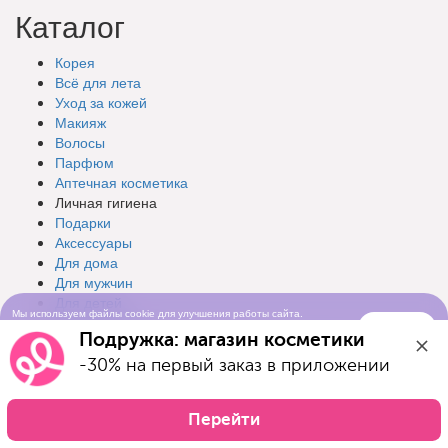
Каталог
Корея
Всё для лета
Уход за кожей
Макияж
Волосы
Парфюм
Аптечная косметика
Личная гигиена
Подарки
Аксессуары
Для дома
Для мужчин
Для детей
Мы используем файлы cookie для улучшения работы сайта.
Для животных
Понятно
Продолжая просматривать сайт, вы соглашаетесь с условиями
Подружка: магазин косметики
Товары для взрослых
использования cookie-файлов
Мерч Подружка
-30% на первый заказ в приложении
Бренды
Перейти
Разделы