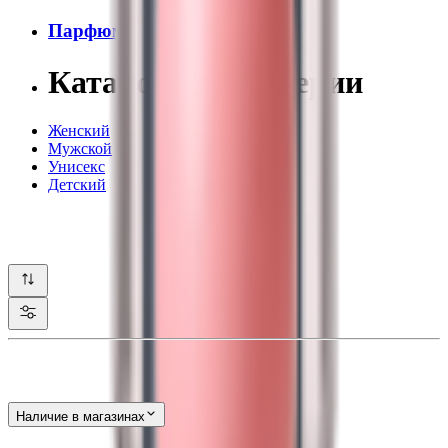
Парфюм
Каталог парфюмерии
Женский
Мужской
Унисекс
Детский
Наличие в магазинах