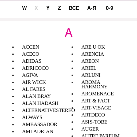
W
X
Y
Z
ВСЕ
А-Я
0-9
A
ACCEN
ARE U OK
ACECO
ARENCIA
ADIDAS
AREON
ADRICOCO
ARIEL
AGIVA
ARLUNI
AIR WICK
AROMA
HARMONY
AL FARES
AROMENAGE
ALAN BRAY
ART & FACT
ALAN HADASH
ART-VISAGE
ALTERNATIVESTEREO
ARTDECO
ALWAYS
ASIS-TOBE
AMBASSADOR
AUGER
AMI ADRIAN
AUTRE PARFUM