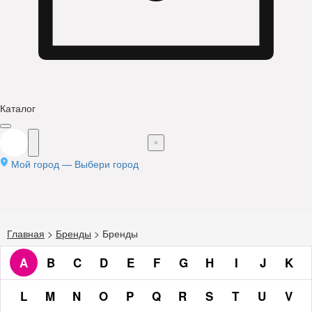
Каталог
Мой город —
Выбери город
Главная
>
Бренды
>
Бренды
A
B
C
D
E
F
G
H
I
J
K
L
M
N
O
P
Q
R
S
T
U
V