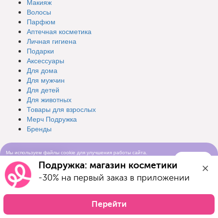
Макияж
Волосы
Парфюм
Аптечная косметика
Личная гигиена
Подарки
Аксессуары
Для дома
Для мужчин
Для детей
Для животных
Товары для взрослых
Мерч Подружка
Бренды
Разделы
Мы используем файлы cookie для улучшения работы сайта.
Понятно
Продолжая просматривать сайт, вы соглашаетесь с условиями
Подружка: магазин косметики
использования cookie-файлов
Интернет-магазин
-30% на первый заказ в приложении
Каталог
Новинки
Бренды
Перейти
Карта лояльности