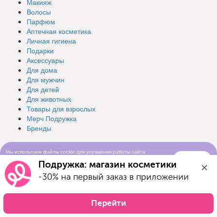
Макияж
Волосы
Парфюм
Аптечная косметика
Личная гигиена
Подарки
Аксессуары
Для дома
Для мужчин
Для детей
Для животных
Товары для взрослых
Мерч Подружка
Бренды
Разделы
Мы используем файлы cookie для улучшения работы сайта.
Понятно
Продолжая просматривать сайт, вы соглашаетесь с условиями
Подружка: магазин косметики
использования cookie-файлов
Интернет-магазин
-30% на первый заказ в приложении
Каталог
Новинки
Бренды
Перейти
Карта лояльности