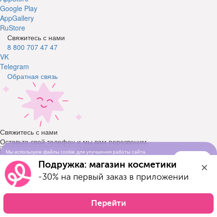
Google Play
AppGallery
RuStore
Свяжитесь с нами
8 800 707 47 47
VK
Telegram
Обратная связь
Свяжитесь с нами
Оставьте свой телефон и мы вам перезвоним
Телефон
Мы используем файлы cookie для улучшения работы сайта.
Понятно
Продолжая просматривать сайт, вы соглашаетесь с условиями
Подружка: магазин косметики
Отправить заявку
использования cookie-файлов
-30% на первый заказ в приложении
Я ознакомился(-ась) с условиями Договора-оферты и даю
согласие на обработку моих персональных данных
в соответствии с Условиями обработки персональных
Перейти
данных и подтверждаю, что ознакомлен(а) с ними