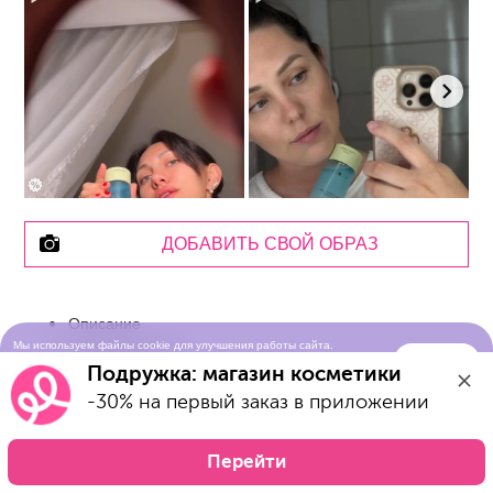
ДОБАВИТЬ СВОЙ ОБРАЗ
Описание
Характеристики
Мы используем файлы cookie для улучшения работы сайта.
Понятно
Продолжая просматривать сайт, вы соглашаетесь с условиями
отзывы
Подружка: магазин косметики
использования cookie-файлов
наличие в магазинах
-30% на первый заказ в приложении
О Бренде
Перейти