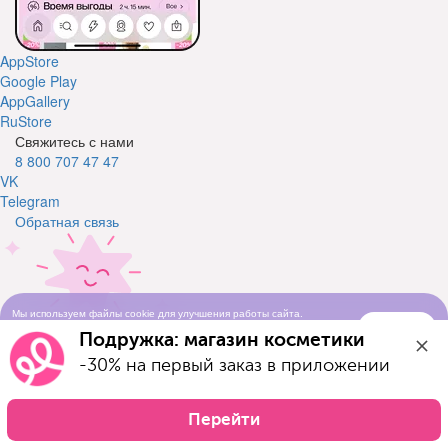
AppStore
Google Play
AppGallery
RuStore
Свяжитесь с нами
8 800 707 47 47
VK
Telegram
Обратная связь
Мы используем файлы cookie для улучшения работы сайта.
Понятно
Продолжая просматривать сайт, вы соглашаетесь с условиями
Свяжитесь с нами
Подружка: магазин косметики
использования cookie-файлов
Оставьте свой телефон и мы вам перезвоним
-30% на первый заказ в приложении
Телефон
Отправить заявку
Перейти
Я ознакомился(-ась) с условиями Договора-оферты и даю