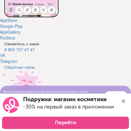
AppStore
Google Play
AppGallery
RuStore
Свяжитесь с нами
8 800 707 47 47
VK
Telegram
Обратная связь
Мы используем файлы cookie для улучшения работы сайта.
Понятно
Продолжая просматривать сайт, вы соглашаетесь с условиями
Подружка: магазин косметики
Свяжитесь с нами
использования cookie-файлов
Оставьте свой телефон и мы вам перезвоним
-30% на первый заказ в приложении
Телефон
Отправить заявку
Перейти
Я ознакомился(-ась) с условиями Договора-оферты и даю