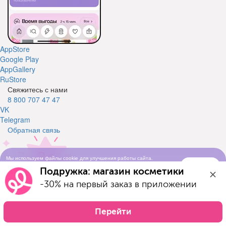
AppStore
Google Play
AppGallery
RuStore
Свяжитесь с нами
8 800 707 47 47
VK
Telegram
Обратная связь
Мы используем файлы cookie для улучшения работы сайта.
Понятно
Продолжая просматривать сайт, вы соглашаетесь с условиями
Подружка: магазин косметики
использования cookie-файлов
-30% на первый заказ в приложении
Свяжитесь с нами
Оставьте свой телефон и мы вам перезвоним
Телефон
Перейти
Отправить заявку