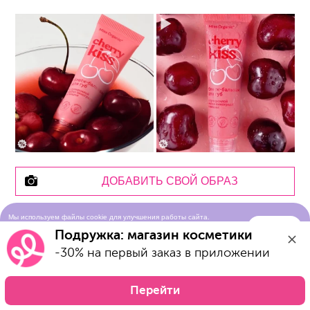
ДОБАВИТЬ СВОЙ ОБРАЗ
Мы используем файлы cookie для улучшения работы сайта.
Понятно
Продолжая просматривать сайт, вы соглашаетесь с условиями
Описание
Подружка: магазин косметики
использования cookie-файлов
Характеристики
-30% на первый заказ в приложении
отзывы
наличие в магазинах
Перейти
Обзор от бренда