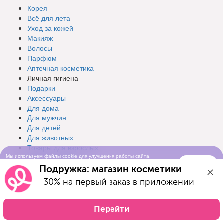
Корея
Всё для лета
Уход за кожей
Макияж
Волосы
Парфюм
Аптечная косметика
Личная гигиена
Подарки
Аксессуары
Для дома
Для мужчин
Для детей
Для животных
Товары для взрослых
Мерч Подружка
Мы используем файлы cookie для улучшения работы сайта.
Понятно
Продолжая просматривать сайт, вы соглашаетесь с условиями
Бренды
Подружка: магазин косметики
использования cookie-файлов
-30% на первый заказ в приложении
Разделы
Перейти
Интернет-магазин