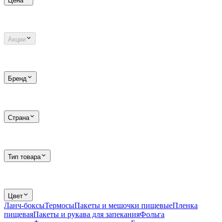
Цена
Акции
Бренд
Страна
Тип товара
Цвет
Ланч-боксы
Термосы
Пакеты и мешочки пищевые
Пленка
пищевая
Пакеты и рукава для запекания
Фольга