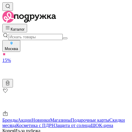
Каталог
Москва
15%
Бренды
Акции
Новинки
Магазины
Подарочные карты
Скидки
месяца
Косметика с ПДРН
Защита от солнца
ШОК-цена
Корея
Из-за рубежа