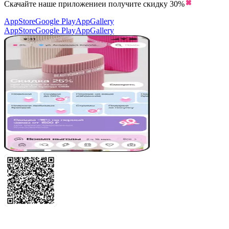
Скачайте наше приложение
и получите скидку
30%
AppStore
Google Play
AppGallery
AppStore
Google Play
AppGallery