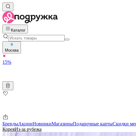
Каталог
Москва
15%
Бренды
Акции
Новинки
Магазины
Подарочные карты
Скидки ме
Корея
Из-за рубежа