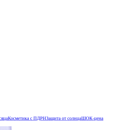
сяца
Косметика с ПДРН
Защита от солнца
ШОК-цена