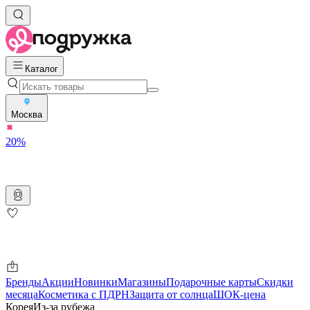
Каталог
Москва
20%
Бренды
Акции
Новинки
Магазины
Подарочные карты
Скидки
месяца
Косметика с ПДРН
Защита от солнца
ШОК-цена
Корея
Из-за рубежа