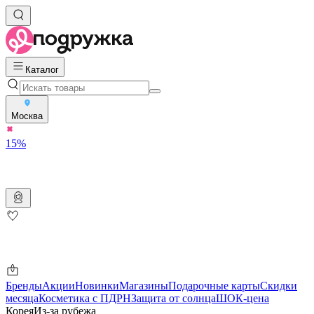
Каталог
Москва
15%
Бренды
Акции
Новинки
Магазины
Подарочные карты
Скидки
месяца
Косметика с ПДРН
Защита от солнца
ШОК-цена
Корея
Из-за рубежа