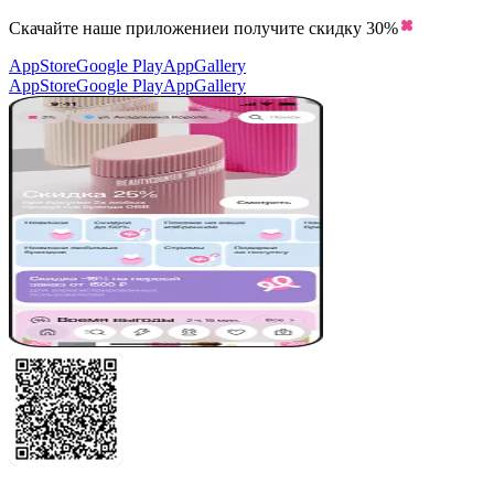
Скачайте наше приложение
и получите скидку
30%
AppStore
Google Play
AppGallery
AppStore
Google Play
AppGallery