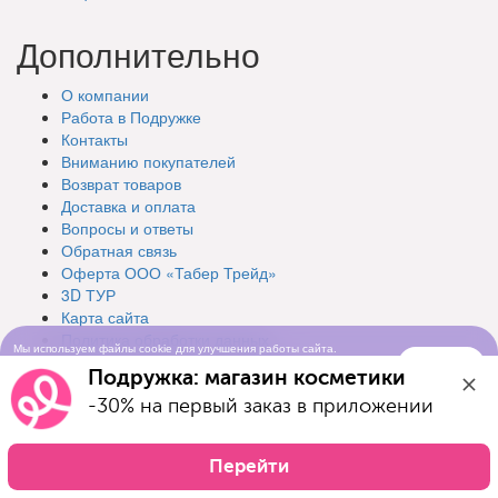
Дополнительно
О компании
Работа в Подружке
Контакты
Вниманию покупателей
Возврат товаров
Доставка и оплата
Вопросы и ответы
Обратная связь
Оферта ООО «Табер Трейд»
3D ТУР
Карта сайта
Политика обработки данных
Мы используем файлы cookie для улучшения работы сайта.
Рекомендательные технологии
Понятно
Продолжая просматривать сайт, вы соглашаетесь с условиями
Подружка: магазин косметики
использования cookie-файлов
© Подружка, 2026
-30% на первый заказ в приложении
Перейти