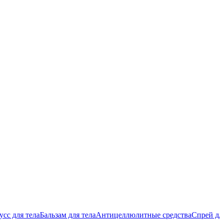
сс для тела
Бальзам для тела
Антицеллюлитные средства
Спрей д