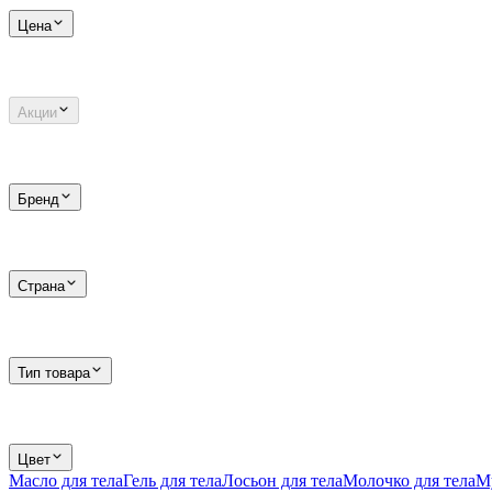
Цена
Акции
Бренд
Страна
Тип товара
Цвет
Масло для тела
Гель для тела
Лосьон для тела
Молочко для тела
Му