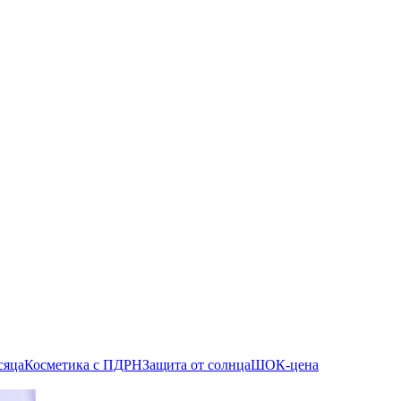
сяца
Косметика с ПДРН
Защита от солнца
ШОК-цена