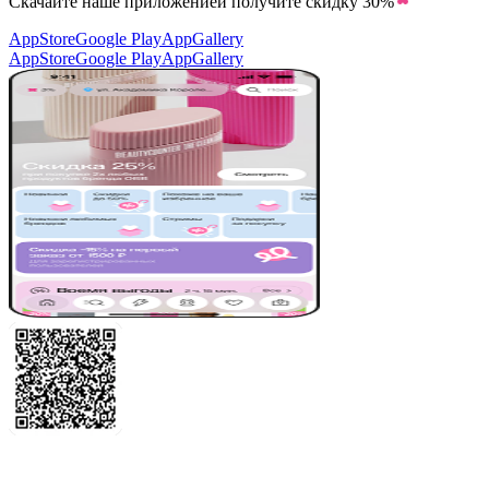
Скачайте наше приложение
и получите скидку
30%
AppStore
Google Play
AppGallery
AppStore
Google Play
AppGallery