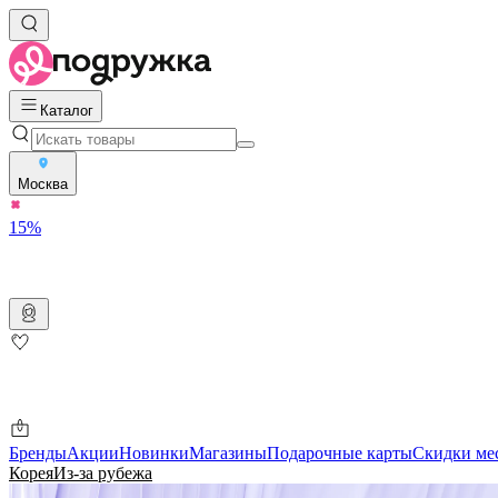
Каталог
Москва
15%
Бренды
Акции
Новинки
Магазины
Подарочные карты
Скидки ме
Корея
Из-за рубежа