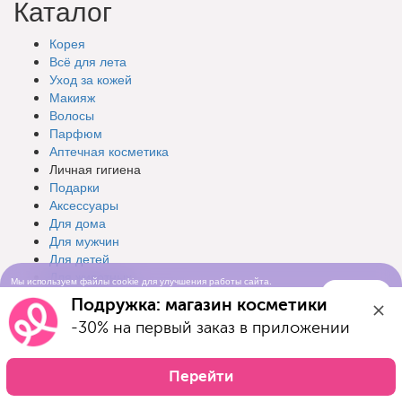
Каталог
Корея
Всё для лета
Уход за кожей
Макияж
Волосы
Парфюм
Аптечная косметика
Личная гигиена
Подарки
Аксессуары
Для дома
Для мужчин
Для детей
Для животных
Мы используем файлы cookie для улучшения работы сайта.
Товары для взрослых
Понятно
Продолжая просматривать сайт, вы соглашаетесь с условиями
Подружка: магазин косметики
использования cookie-файлов
Мерч Подружка
-30% на первый заказ в приложении
Бренды
Разделы
Перейти