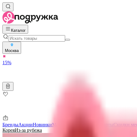
Каталог
Москва
15%
Бренды
Акции
Новинки
Магазины
Подарочные карты
Скидки ме
Корея
Из-за рубежа