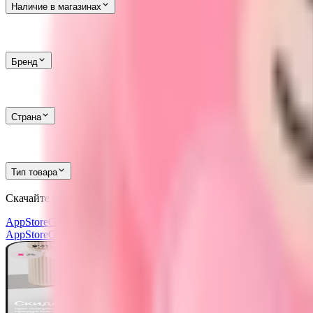
Наличие в магазинах
Бренд
Страна
Тип товара
Скачайте наше приложение
и получите скидку
30%
AppStore
Google Play
AppGallery
AppStore
Google Play
AppGallery