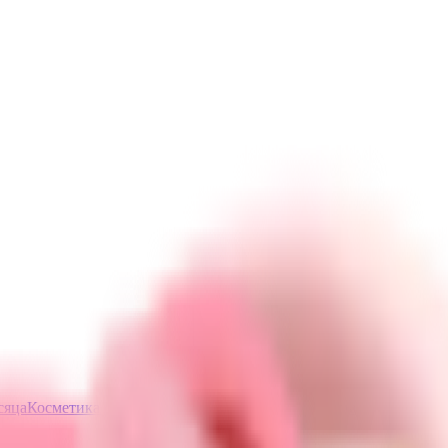
сяца
Косметика с ПДРН
Защита от солнца
ШОК-цена