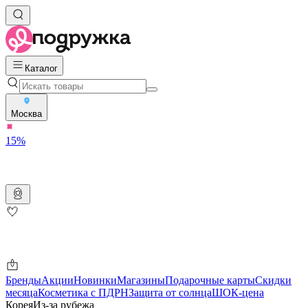
Каталог
Москва
15%
Бренды
Акции
Новинки
Магазины
Подарочные карты
Скидки
месяца
Косметика с ПДРН
Защита от солнца
ШОК-цена
Корея
Из-за рубежа