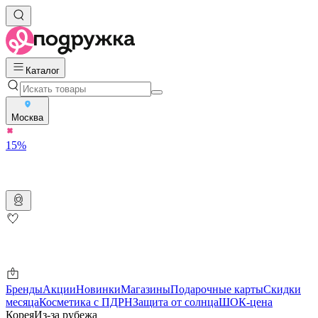
Каталог
Москва
15%
Бренды
Акции
Новинки
Магазины
Подарочные карты
Скидки
месяца
Косметика с ПДРН
Защита от солнца
ШОК-цена
Корея
Из-за рубежа