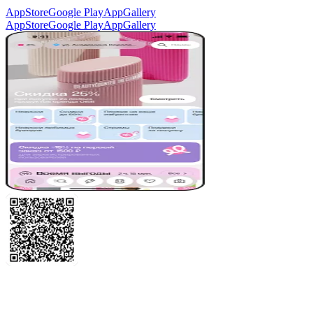
AppStore
Google Play
AppGallery
AppStore
Google Play
AppGallery