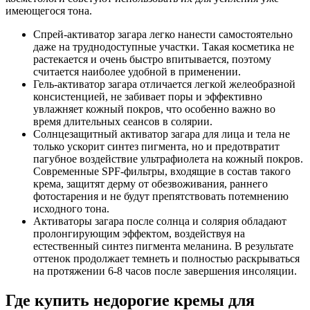
имеющегося тона.
Спрей-активатор загара легко нанести самостоятельно
даже на труднодоступные участки. Такая косметика не
растекается и очень быстро впитывается, поэтому
считается наиболее удобной в применении.
Гель-активатор загара отличается легкой желеобразной
консистенцией, не забивает поры и эффективно
увлажняет кожный покров, что особенно важно во
время длительных сеансов в солярии.
Солнцезащитный активатор загара для лица и тела не
только ускорит синтез пигмента, но и предотвратит
пагубное воздействие ультрафиолета на кожный покров.
Современные SPF-фильтры, входящие в состав такого
крема, защитят дерму от обезвоживания, раннего
фотостарения и не будут препятствовать потемнению
исходного тона.
Активаторы загара после солнца и солярия обладают
пролонгирующим эффектом, воздействуя на
естественный синтез пигмента меланина. В результате
оттенок продолжает темнеть и полностью раскрываться
на протяжении 6-8 часов после завершения инсоляции.
Где купить недорогие кремы для