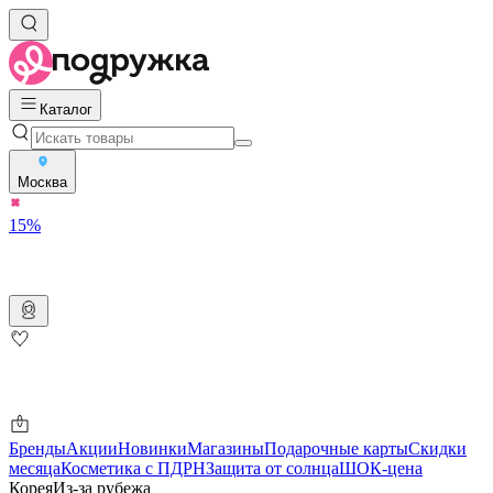
Каталог
Москва
15%
Бренды
Акции
Новинки
Магазины
Подарочные карты
Скидки
месяца
Косметика с ПДРН
Защита от солнца
ШОК-цена
Корея
Из-за рубежа