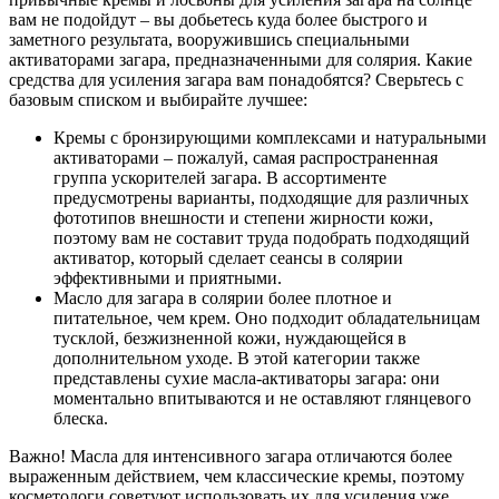
вам не подойдут – вы добьетесь куда более быстрого и
заметного результата, вооружившись специальными
активаторами загара, предназначенными для солярия. Какие
средства для усиления загара вам понадобятся? Сверьтесь с
базовым списком и выбирайте лучшее:
Кремы с бронзирующими комплексами и натуральными
активаторами – пожалуй, самая распространенная
группа ускорителей загара. В ассортименте
предусмотрены варианты, подходящие для различных
фототипов внешности и степени жирности кожи,
поэтому вам не составит труда подобрать подходящий
активатор, который сделает сеансы в солярии
эффективными и приятными.
Масло для загара в солярии более плотное и
питательное, чем крем. Оно подходит обладательницам
тусклой, безжизненной кожи, нуждающейся в
дополнительном уходе. В этой категории также
представлены сухие масла-активаторы загара: они
моментально впитываются и не оставляют глянцевого
блеска.
Важно! Масла для интенсивного загара отличаются более
выраженным действием, чем классические кремы, поэтому
косметологи советуют использовать их для усиления уже