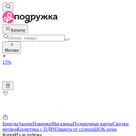
Каталог
Москва
15%
Бренды
Акции
Новинки
Магазины
Подарочные карты
Скидки
месяца
Косметика с ПДРН
Защита от солнца
ШОК-цена
Корея
Из-за рубежа