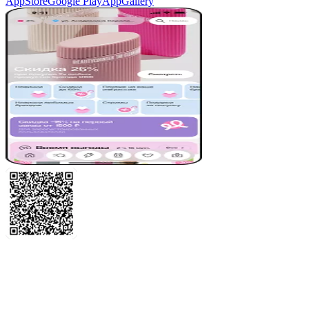
AppStore
Google Play
AppGallery