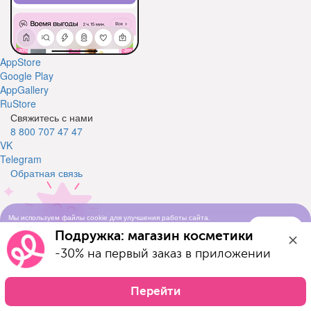
AppStore
Google Play
AppGallery
RuStore
Свяжитесь с нами
8 800 707 47 47
VK
Telegram
Обратная связь
Мы используем файлы cookie для улучшения работы сайта.
Понятно
Продолжая просматривать сайт, вы соглашаетесь с условиями
Подружка: магазин косметики
использования cookie-файлов
Свяжитесь с нами
-30% на первый заказ в приложении
Оставьте свой телефон и мы вам перезвоним
Телефон
Перейти
Отправить заявку