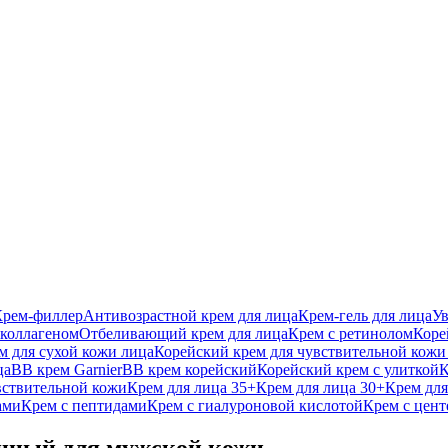
Крем-филлер
Антивозрастной крем для лица
Крем-гель для лица
У
 коллагеном
Отбеливающий крем для лица
Крем с ретинолом
Коре
м для сухой кожи лица
Корейский крем для чувствительной кожи
ца
BB крем Garnier
BB крем корейский
Корейский крем с улиткой
К
вствительной кожи
Крем для лица 35+
Крем для лица 30+
Крем для
ами
Крем с пептидами
Крем с гиалуроновой кислотой
Крем с цент
анный для мужской кожи