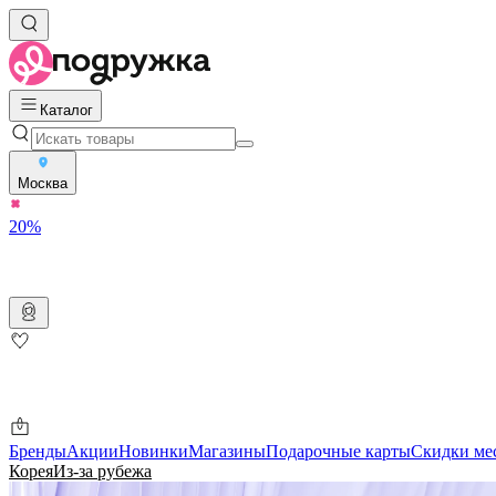
Каталог
Москва
20%
Бренды
Акции
Новинки
Магазины
Подарочные карты
Скидки ме
Корея
Из-за рубежа