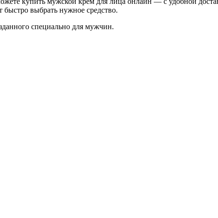
можете купить мужской крем для лица онлайн — с удобной дост
т быстро выбрать нужное средство.
озданного специально для мужчин.