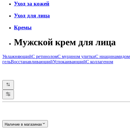
Уход за кожей
Уход для лица
Кремы
Мужской крем для лица
Увлажняющий
С ретинолом
С муцином улитки
С ниацинамидом
гель
Восстанавливающий
Успокаивающий
С коллагеном
Наличие в магазинах