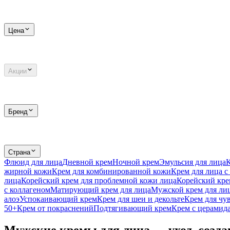
Цена
Акции
Бренд
Страна
Флюид для лица
Дневной крем
Ночной крем
Эмульсия для лица
жирной кожи
Крем для комбинированной кожи
Крем для лица с
лица
Корейский крем для проблемной кожи лица
Корейский кре
с коллагеном
Матирующий крем для лица
Мужской крем для ли
алоэ
Успокаивающий крем
Крем для шеи и декольте
Крем для чу
50+
Крем от покраснений
Подтягивающий крем
Крем с церамид
Мужские кремы для лица — уход, созд