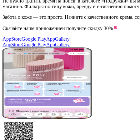
Не нужно тратить время на поиск: в каталоге «Подружки» вы 
магазина. Фильтры по типу кожи, бренду и назначению помогу
Забота о коже — это просто. Начните с качественного крема, с
Скачайте наше приложение
и получите скидку
30%
AppStore
Google Play
AppGallery
AppStore
Google Play
AppGallery