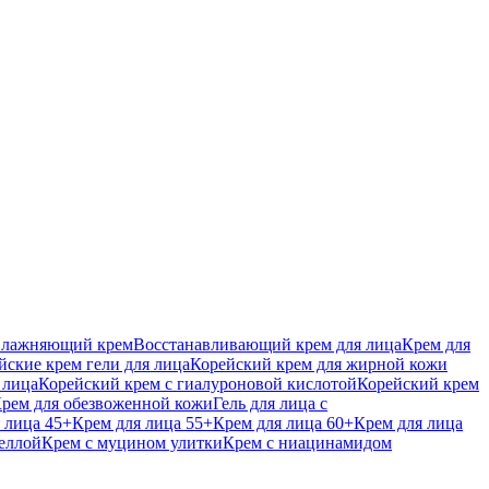
влажняющий крем
Восстанавливающий крем для лица
Крем для
йские крем гели для лица
Корейский крем для жирной кожи
 лица
Корейский крем с гиалуроновой кислотой
Корейский крем
рем для обезвоженной кожи
Гель для лица с
 лица 45+
Крем для лица 55+
Крем для лица 60+
Крем для лица
еллой
Крем с муцином улитки
Крем с ниацинамидом