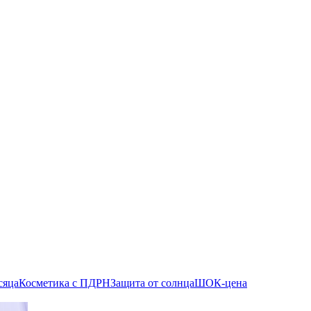
сяца
Косметика с ПДРН
Защита от солнца
ШОК-цена