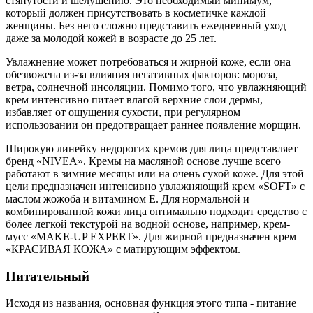
стянутости и шелушению. Это необходимый минимум,
который должен присутствовать в косметичке каждой
женщины. Без него сложно представить ежедневный уход
даже за молодой кожей в возрасте до 25 лет.
Увлажнение может потребоваться и жирной коже, если она
обезвожена из-за влияния негативных факторов: мороза,
ветра, солнечной инсоляции. Помимо того, что увлажняющий
крем интенсивно питает влагой верхние слои дермы,
избавляет от ощущения сухости, при регулярном
использовании он предотвращает раннее появление морщин.
Широкую линейку недорогих кремов для лица представляет
бренд «NIVEA». Кремы на масляной основе лучше всего
работают в зимние месяцы или на очень сухой коже. Для этой
цели предназначен интенсивно увлажняющий крем «SOFT» с
маслом жожоба и витамином Е. Для нормальной и
комбинированной кожи лица оптимально подходит средство с
более легкой текстурой на водной основе, например, крем-
мусс «MAKE-UP EXPERT». Для жирной предназначен крем
«КРАСИВАЯ КОЖА» с матирующим эффектом.
Питательный
Исходя из названия, основная функция этого типа - питание