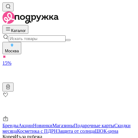
Каталог
Москва
15%
Бренды
Акции
Новинки
Магазины
Подарочные карты
Скидки
месяца
Косметика с ПДРН
Защита от солнца
ШОК-цена
Корея
Из-за рубежа