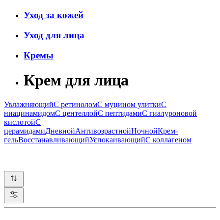
Уход за кожей
Уход для лица
Кремы
Крем для лица
Увлажняющий
С ретинолом
С муцином улитки
С
ниацинамидом
С центеллой
С пептидами
С гиалуроновой
кислотой
С
церамидами
Дневной
Антивозрастной
Ночной
Крем-
гель
Восстанавливающий
Успокаивающий
С коллагеном