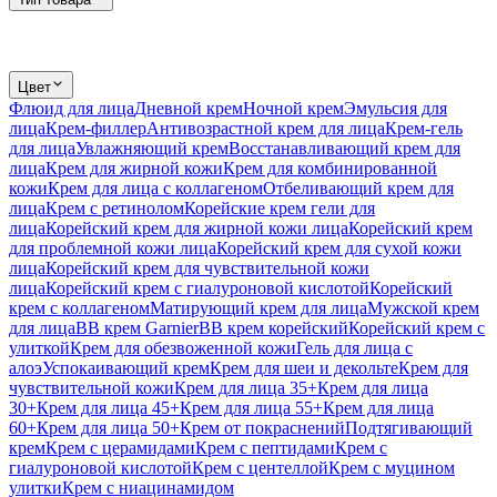
Цвет
Флюид для лица
Дневной крем
Ночной крем
Эмульсия для
лица
Крем-филлер
Антивозрастной крем для лица
Крем-гель
для лица
Увлажняющий крем
Восстанавливающий крем для
лица
Крем для жирной кожи
Крем для комбинированной
кожи
Крем для лица с коллагеном
Отбеливающий крем для
лица
Крем с ретинолом
Корейские крем гели для
лица
Корейский крем для жирной кожи лица
Корейский крем
для проблемной кожи лица
Корейский крем для сухой кожи
лица
Корейский крем для чувствительной кожи
лица
Корейский крем с гиалуроновой кислотой
Корейский
крем с коллагеном
Матирующий крем для лица
Мужской крем
для лица
BB крем Garnier
BB крем корейский
Корейский крем с
улиткой
Крем для обезвоженной кожи
Гель для лица с
алоэ
Успокаивающий крем
Крем для шеи и декольте
Крем для
чувствительной кожи
Крем для лица 35+
Крем для лица
30+
Крем для лица 45+
Крем для лица 55+
Крем для лица
60+
Крем для лица 50+
Крем от покраснений
Подтягивающий
крем
Крем с церамидами
Крем с пептидами
Крем с
гиалуроновой кислотой
Крем с центеллой
Крем с муцином
улитки
Крем с ниацинамидом