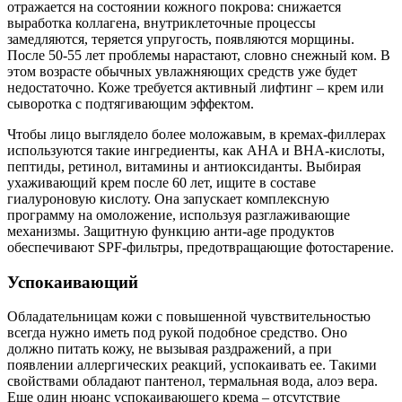
отражается на состоянии кожного покрова: снижается
выработка коллагена, внутриклеточные процессы
замедляются, теряется упругость, появляются морщины.
После 50-55 лет проблемы нарастают, словно снежный ком. В
этом возрасте обычных увлажняющих средств уже будет
недостаточно. Коже требуется активный лифтинг – крем или
сыворотка с подтягивающим эффектом.
Чтобы лицо выглядело более моложавым, в кремах-филлерах
используются такие ингредиенты, как AHA и BHA-кислоты,
пептиды, ретинол, витамины и антиоксиданты. Выбирая
ухаживающий крем после 60 лет, ищите в составе
гиалуроновую кислоту. Она запускает комплексную
программу на омоложение, используя разглаживающие
механизмы. Защитную функцию анти-age продуктов
обеспечивают SPF-фильтры, предотвращающие фотостарение.
Успокаивающий
Обладательницам кожи с повышенной чувствительностью
всегда нужно иметь под рукой подобное средство. Оно
должно питать кожу, не вызывая раздражений, а при
появлении аллергических реакций, успокаивать ее. Такими
свойствами обладают пантенол, термальная вода, алоэ вера.
Еще один нюанс успокаивающего крема – отсутствие