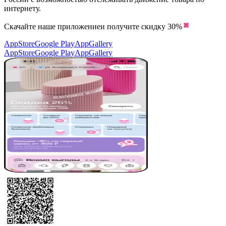
интернету.
Скачайте наше приложение
и получите скидку
30%
AppStore
Google Play
AppGallery
AppStore
Google Play
AppGallery