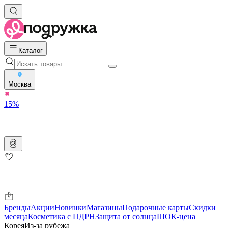
Каталог
Москва
15%
Бренды
Акции
Новинки
Магазины
Подарочные карты
Скидки
месяца
Косметика с ПДРН
Защита от солнца
ШОК-цена
Корея
Из-за рубежа