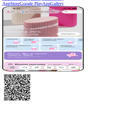
AppStore
Google Play
AppGallery