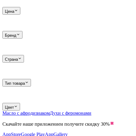
Цена
Бренд
Страна
Тип товара
Цвет
Масло с афродизиаком
Духи с феромонами
Скачайте наше приложение
и получите скидку
30%
AppStore
Google Play
AppGallery