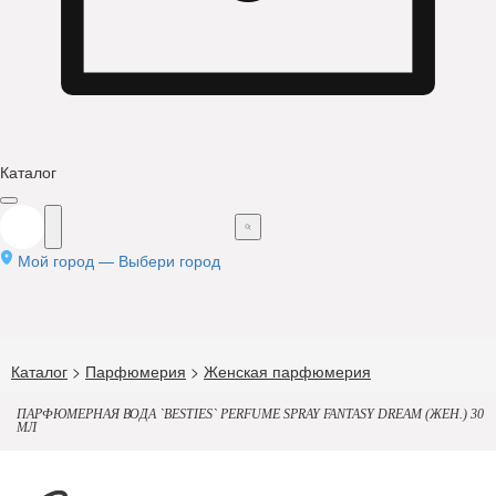
Каталог
Мой город —
Выбери город
Каталог
>
Парфюмерия
>
Женская парфюмерия
ПАРФЮМЕРНАЯ ВОДА `BESTIES` PERFUME SPRAY FANTASY DREAM (ЖЕН.) 30
МЛ