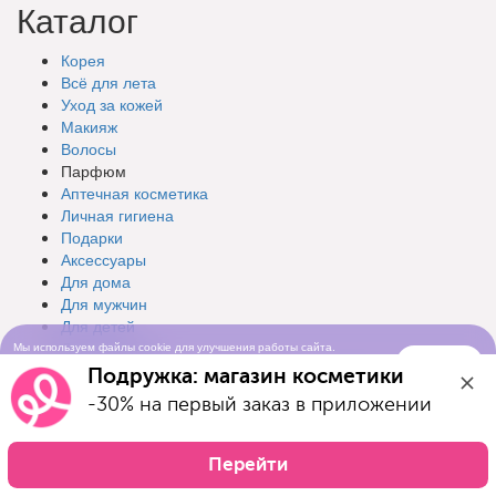
Каталог
Корея
Всё для лета
Уход за кожей
Макияж
Волосы
Парфюм
Аптечная косметика
Личная гигиена
Подарки
Аксессуары
Для дома
Для мужчин
Для детей
Для животных
Мы используем файлы cookie для улучшения работы сайта.
Понятно
Продолжая просматривать сайт, вы соглашаетесь с условиями
Товары для взрослых
Подружка: магазин косметики
использования cookie-файлов
Мерч Подружка
-30% на первый заказ в приложении
Бренды
Разделы
Перейти