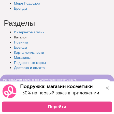
Мерч Подружка
Бренды
Разделы
Интернет-магазин
Каталог
Новинки
Бренды
Карта лояльности
Магазины
Подарочные
карты
Доставка
и оплата
Промо
Мы используем файлы cookie для улучшения работы сайта.
Понятно
Продолжая просматривать сайт, вы соглашаетесь с условиями
Подружка: магазин косметики
использования cookie-файлов
Акции
-30% на первый заказ в приложении
Дополнительно
Перейти