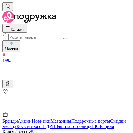
Каталог
Москва
15%
Бренды
Акции
Новинки
Магазины
Подарочные карты
Скидки
месяца
Косметика с ПДРН
Защита от солнца
ШОК-цена
Корея
Из-за рубежа