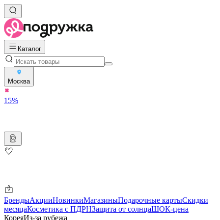
Каталог
Москва
15%
Бренды
Акции
Новинки
Магазины
Подарочные карты
Скидки
месяца
Косметика с ПДРН
Защита от солнца
ШОК-цена
Корея
Из-за рубежа