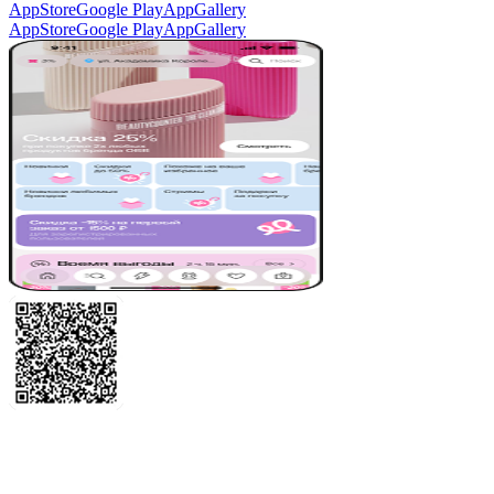
AppStore
Google Play
AppGallery
AppStore
Google Play
AppGallery