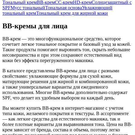
Тональный крем
BB-крем
CC-крем
HD-крем
Солнцезащитный с
SPF
Мусс тональный
Тональная основа
Увлажняющий
тональный крем
Тональный крем для жирной кожи
BB-кремы для лица
BB-крем — это многофункциональное средство, которое
сочетает легкое тональное покрытие и базовый уход за кожей.
Такие продукты помогают выровнять тон, скрыть небольшие
несовершенства и при этом сохраняют естественный вид
кожи без эффекта перегруженного макияжа.
В каталоге представлены BB-кремы для лица с разными
свойствами: увлажняющие формулы для сухой кожи,
матирующие решения для жирной и комбинированной кожи,
а также универсальные варианты для ежедневного
использования. Многие BB-кремы дополнительно содержат
SPF, что делает их удобным выбором на каждый день.
Вы можете купить BB-крем в интернет-магазине с учетом
типа кожи, желаемого покрытия и текстуры. В ассортименте
— как легкие средства для естественного макияжа, так и
более плотные варианты для выравнивания тона. Цена на BB-
крем зависит от бренда, состава и объема, поэтому легко