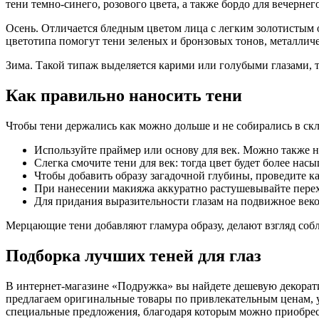
тени темно-синего, розового цвета, а также бордо для вечернег
Осень. Отличается бледным цветом лица с легким золотистым 
цветотипа помогут тени зеленых и бронзовых тонов, металличе
Зима. Такой типаж выделяется карими или голубыми глазами, 
Как правильно наносить тени
Чтобы тени держались как можно дольше и не собирались в скл
Используйте праймер или основу для век. Можно также н
Слегка смочите тени для век: тогда цвет будет более на
Чтобы добавить образу загадочной глубины, проведите ка
При нанесении макияжа аккуратно растушевывайте перех
Для придания выразительности глазам на подвижное веко 
Мерцающие тени добавляют гламура образу, делают взгляд соб
Подборка лучших теней для глаз
В интернет-магазине «Подружка» вы найдете дешевую декорати
предлагаем оригинальные товары по привлекательным ценам, у
специальные предложения, благодаря которым можно приобрес