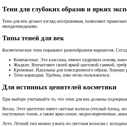
Тени для глубоких образов и ярких экс
Тени для век делают взгляд неотразимым, позволяют правильно
миндалевидными.
Типы теней для век
Косметические тени поражают разнообразием вариантов. Сегодн
Компактные. Это классика, имеют пудровую основу, нано
Жидкие. Впечатляют своей яркой цветовой гаммой, треб
Кремовые. Идеальны для повседневного образа. Хорошо 
Тени-карандаш. Удобны, ими легко пользоваться.
Для истинных ценителей косметики
При выборе учитывайте то, что тени для век должны подчеркива
Весна. Этот цветотип имеет светлые волосы (теплый блонд, зо
пастельных тонов, а также ярко-синие, медно-коричневые, акв
Лето. Летний тип можно узнать по светлым волосам с холодным