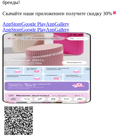
бренды!
Скачайте наше приложение
и получите скидку
30%
AppStore
Google Play
AppGallery
AppStore
Google Play
AppGallery