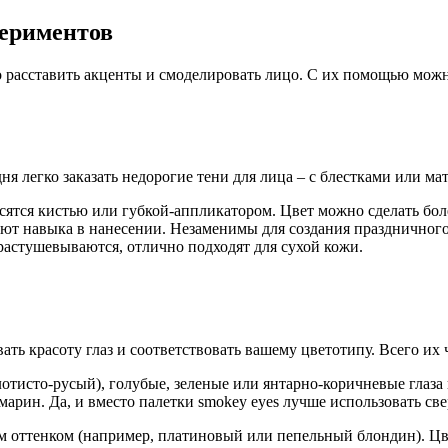
периментов
 расставить акценты и смоделировать лицо. С их помощью можно
я легко заказать недорогие тени для лица – с блестками или ма
сятся кистью или губкой-аппликатором. Цвет можно сделать бол
уют навыка в нанесении. Незаменимы для создания праздничног
растушевываются, отлично подходят для сухой кожи.
ть красоту глаз и соответствовать вашему цветотипу. Всего их 
лотисто-русый), голубые, зеленые или янтарно-коричневые глаза
амарин. Да, и вместо палетки smokey eyes лучше использовать с
 оттенком (например, платиновый или пепельный блондин). Цвет