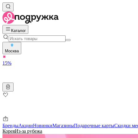
Каталог
Москва
15%
Бренды
Акции
Новинки
Магазины
Подарочные карты
Скидки ме
Корея
Из-за рубежа