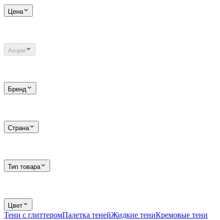
Цена
Акции
Бренд
Страна
Тип товара
Цвет
Тени с глиттером
Палетка теней
Жидкие тени
Кремовые тени