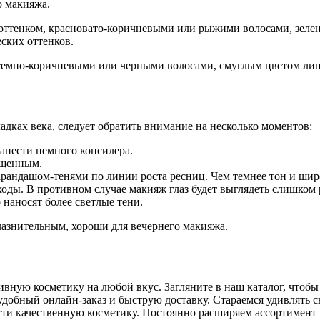
о макияжа.
оттенком, красновато-коричневыми или рыжими волосами, зелен
ских оттенков.
темно-коричневыми или черными волосами, смуглым цветом лица
адках века, следует обратить внимание на несколько моментов:
анести немного консилера.
сыщенным.
рандашом-тенями по линии роста ресниц. Чем темнее тон и шире
оды. В противном случае макияж глаз будет выглядеть слишком 
наносят более светлые тени.
лазнительным, хороши для вечернего макияжа.
вную косметику на любой вкус. Загляните в наш каталог, чтобы
добный онлайн-заказ и быструю доставку. Стараемся удивлять с
ти качественную косметику. Постоянно расширяем ассортимент 