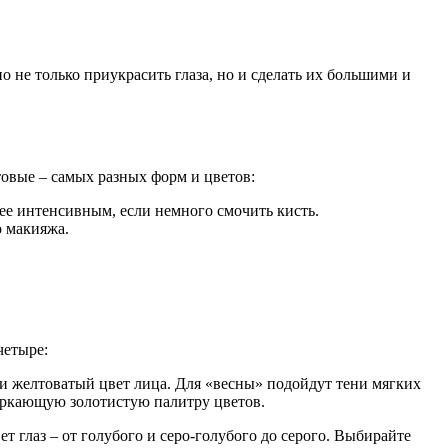
 не только приукрасить глаза, но и сделать их большими и
товые – самых разных форм и цветов:
ее интенсивным, если немного смочить кисть.
о макияжа.
четыре:
 и желтоватый цвет лица. Для «весны» подойдут тени мягких
веркающую золотистую палитру цветов.
 глаз – от голубого и серо-голубого до серого. Выбирайте