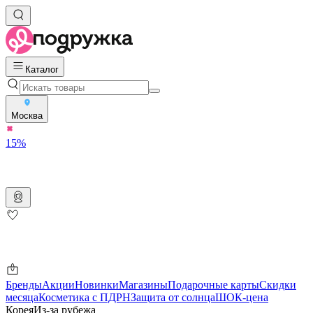
Каталог
Москва
15%
Бренды
Акции
Новинки
Магазины
Подарочные карты
Скидки
месяца
Косметика с ПДРН
Защита от солнца
ШОК-цена
Корея
Из-за рубежа