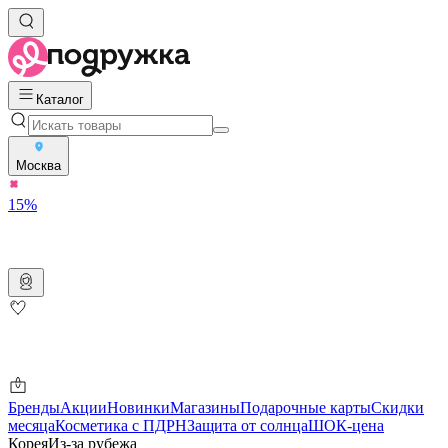
Каталог
Москва
15%
Бренды
Акции
Новинки
Магазины
Подарочные карты
Скидки
месяца
Косметика с ПДРН
Защита от солнца
ШОК-цена
Корея
Из-за рубежа