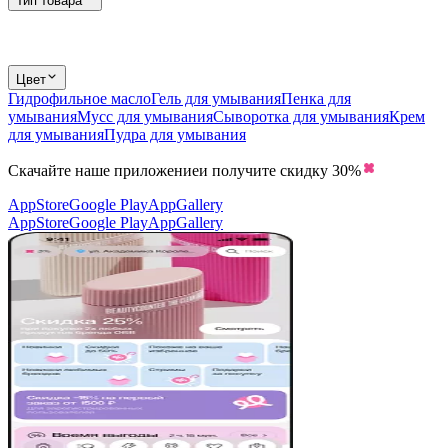
Тип товара
Цвет
Гидрофильное масло
Гель для умывания
Пенка для
умывания
Мусс для умывания
Сыворотка для умывания
Крем
для умывания
Пудра для умывания
Скачайте наше приложение
и получите скидку
30%
AppStore
Google Play
AppGallery
AppStore
Google Play
AppGallery