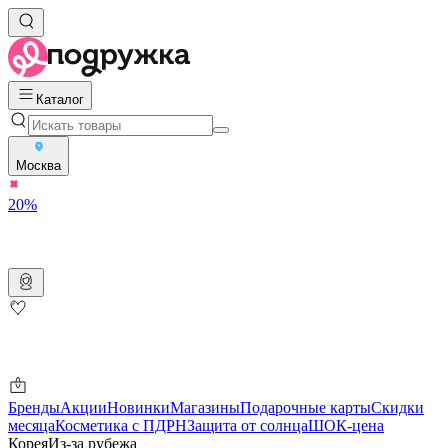
Каталог
Москва
20%
Бренды
Акции
Новинки
Магазины
Подарочные карты
Скидки
месяца
Косметика с ПДРН
Защита от солнца
ШОК-цена
Корея
Из-за рубежа