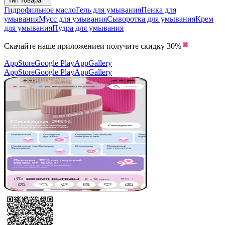
Тип товара
Гидрофильное масло
Гель для умывания
Пенка для
умывания
Мусс для умывания
Сыворотка для умывания
Крем
для умывания
Пудра для умывания
Скачайте наше приложение
и получите скидку
30%
AppStore
Google Play
AppGallery
AppStore
Google Play
AppGallery