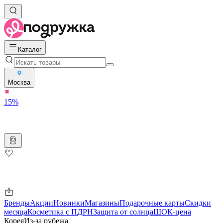
Каталог
Москва
15%
Бренды
Акции
Новинки
Магазины
Подарочные карты
Скидки
месяца
Косметика с ПДРН
Защита от солнца
ШОК-цена
Корея
Из-за рубежа