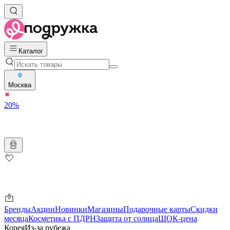
Каталог
Москва
20%
Бренды
Акции
Новинки
Магазины
Подарочные карты
Скидки
месяца
Косметика с ПДРН
Защита от солнца
ШОК-цена
Корея
Из-за рубежа