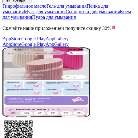
Тип товара
Гидрофильное масло
Гель для умывания
Пенка для
умывания
Мусс для умывания
Сыворотка для умывания
Крем
для умывания
Пудра для умывания
Скачайте наше приложение
и получите скидку
30%
AppStore
Google Play
AppGallery
AppStore
Google Play
AppGallery