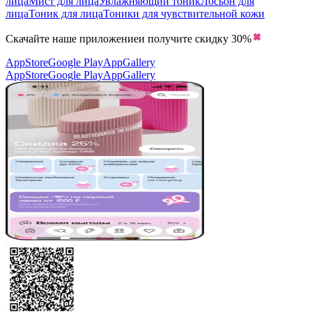
лица
Мист для лица
Увлажняющий тоник
Лосьон для
лица
Тоник для лица
Тоники для чувствительной кожи
Скачайте наше приложение
и получите скидку
30%
AppStore
Google Play
AppGallery
AppStore
Google Play
AppGallery