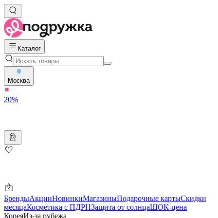
Каталог
Москва
20%
Бренды
Акции
Новинки
Магазины
Подарочные карты
Скидки
месяца
Косметика с ПДРН
Защита от солнца
ШОК-цена
Корея
Из-за рубежа