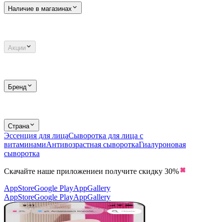
Наличие в магазинах
Акции
Бренд
Страна
Эссенция для лица
Сыворотка для лица с
витаминами
Антивозрастная сыворотка
Гиалуроновая
сыворотка
Скачайте наше приложение
и получите скидку
30%
AppStore
Google Play
AppGallery
AppStore
Google Play
AppGallery