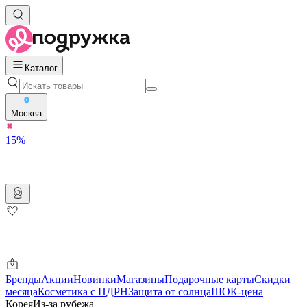
Каталог
Москва
15%
Бренды
Акции
Новинки
Магазины
Подарочные карты
Скидки
месяца
Косметика с ПДРН
Защита от солнца
ШОК-цена
Корея
Из-за рубежа