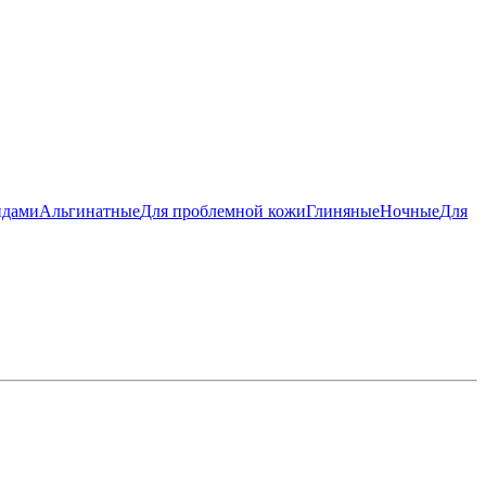
идами
Альгинатные
Для проблемной кожи
Глиняные
Ночные
Для