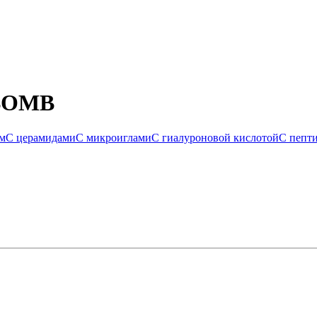
 BOMB
ом
С церамидами
С микроиглами
С гиалуроновой кислотой
С пепт