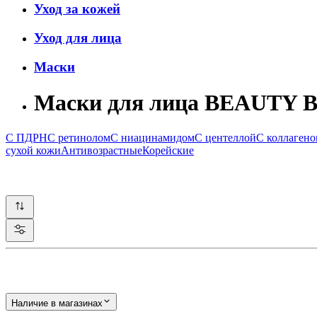
Уход за кожей
Уход для лица
Маски
Маски для лица BEAUTY
С ПДРН
С ретинолом
С ниацинамидом
С центеллой
С коллаген
сухой кожи
Антивозрастные
Корейские
Наличие в магазинах