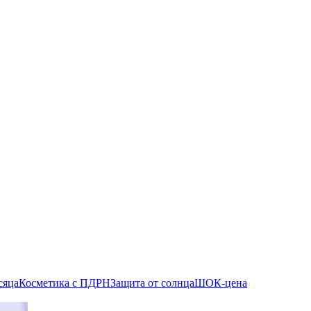
сяца
Косметика с ПДРН
Защита от солнца
ШОК-цена