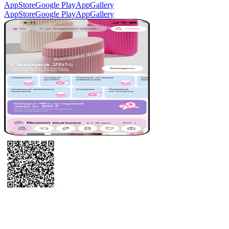
AppStore
Google Play
AppGallery
AppStore
Google Play
AppGallery