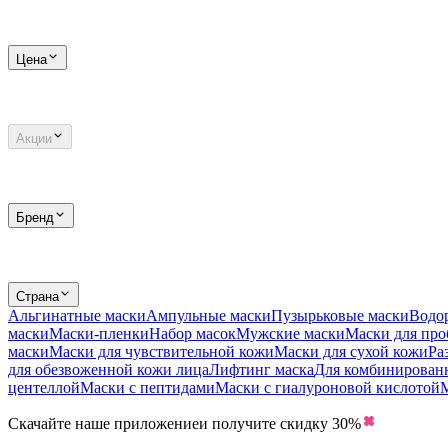
Цена
Акции
Бренд
Страна
Альгинатные маски
Ампульные маски
Пузырьковые маски
Водо
маски
Маски-пленки
Набор масок
Мужские маски
Маски для пр
маски
Маски для чувствительной кожи
Маски для сухой кожи
Ра
для обезвоженной кожи лица
Лифтинг маска
Для комбинирован
центеллой
Маски с пептидами
Маски с гиалуроновой кислотой
М
Скачайте наше приложение
и получите скидку
30%