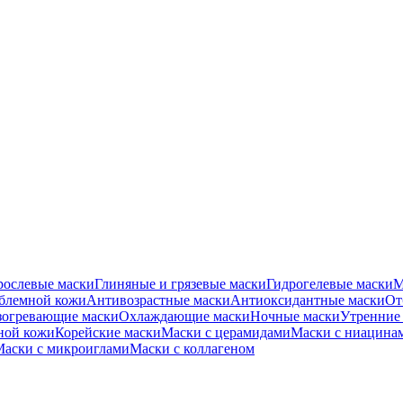
рослевые маски
Глиняные и грязевые маски
Гидрогелевые маски
М
облемной кожи
Антивозрастные маски
Антиоксидантные маски
От
зогревающие маски
Охлаждающие маски
Ночные маски
Утренние
ной кожи
Корейские маски
Маски с церамидами
Маски с ниацина
аски с микроиглами
Маски с коллагеном