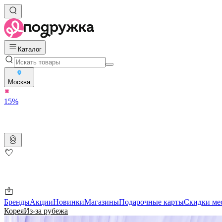
Каталог
Москва
15%
Бренды
Акции
Новинки
Магазины
Подарочные карты
Скидки ме
Корея
Из-за рубежа