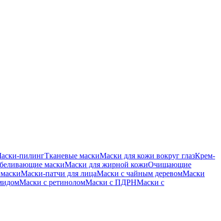
аски-пилинг
Тканевые маски
Маски для кожи вокруг глаз
Крем-
беливающие маски
Маски для жирной кожи
Очищающие
 маски
Маски-патчи для лица
Маски с чайным деревом
Маски
мидом
Маски с ретинолом
Маски с ПДРН
Маски с