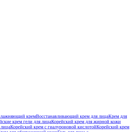
влажняющий крем
Восстанавливающий крем для лица
Крем для
йские крем гели для лица
Корейский крем для жирной кожи
 лица
Корейский крем с гиалуроновой кислотой
Корейский крем