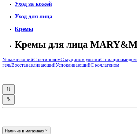
Уход за кожей
Уход для лица
Кремы
Кремы для лица MARY&
Увлажняющий
С ретинолом
С муцином улитки
С ниацинамидом
гель
Восстанавливающий
Успокаивающий
С коллагеном
Наличие в магазинах