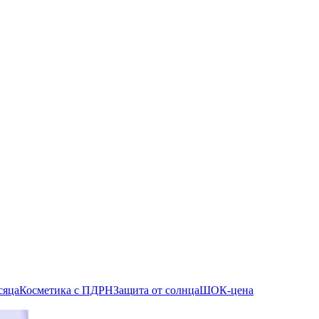
сяца
Косметика с ПДРН
Защита от солнца
ШОК-цена