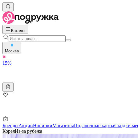
Каталог
Москва
15%
Бренды
Акции
Новинки
Магазины
Подарочные карты
Скидки ме
Корея
Из-за рубежа