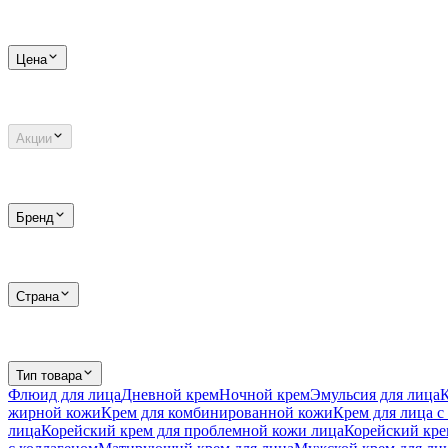
Цена
Акции
Бренд
Страна
Тип товара
Флюид для лица
Дневной крем
Ночной крем
Эмульсия для лица
жирной кожи
Крем для комбинированной кожи
Крем для лица с
лица
Корейский крем для проблемной кожи лица
Корейский кре