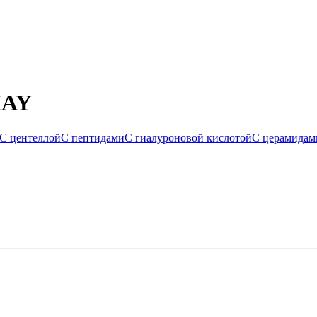
MAY
С центеллой
С пептидами
С гиалуроновой кислотой
С церамидам