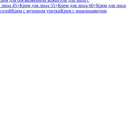
рем для обезвоженной кожи
Гель для лица с
 лица 45+
Крем для лица 55+
Крем для лица 60+
Крем для лица
еллой
Крем с муцином улитки
Крем с ниацинамидом