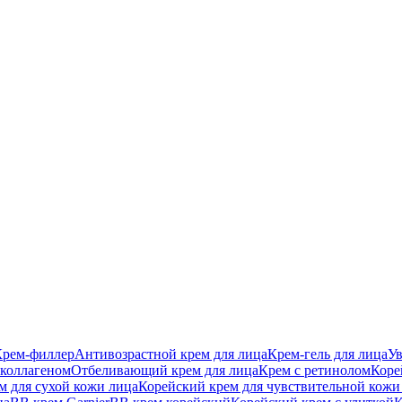
Крем-филлер
Антивозрастной крем для лица
Крем-гель для лица
У
 коллагеном
Отбеливающий крем для лица
Крем с ретинолом
Коре
м для сухой кожи лица
Корейский крем для чувствительной кожи