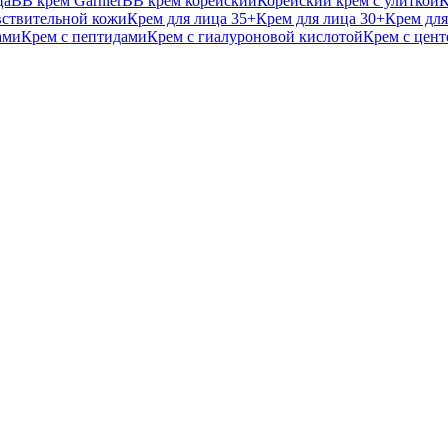
ца
BB крем Garnier
BB крем корейский
Корейский крем с улиткой
К
вствительной кожи
Крем для лица 35+
Крем для лица 30+
Крем для
ами
Крем с пептидами
Крем с гиалуроновой кислотой
Крем с цент