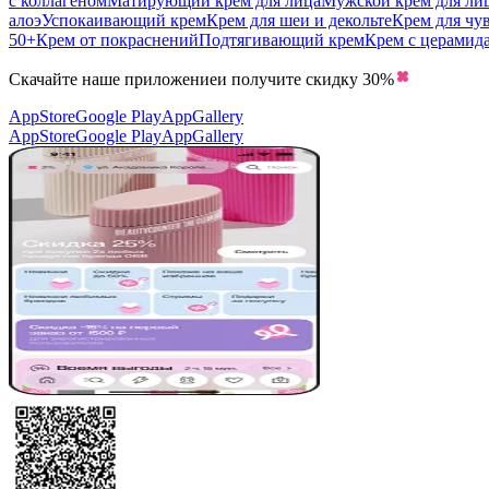
с коллагеном
Матирующий крем для лица
Мужской крем для ли
алоэ
Успокаивающий крем
Крем для шеи и декольте
Крем для чу
50+
Крем от покраснений
Подтягивающий крем
Крем с церамид
Скачайте наше приложение
и получите скидку
30%
AppStore
Google Play
AppGallery
AppStore
Google Play
AppGallery