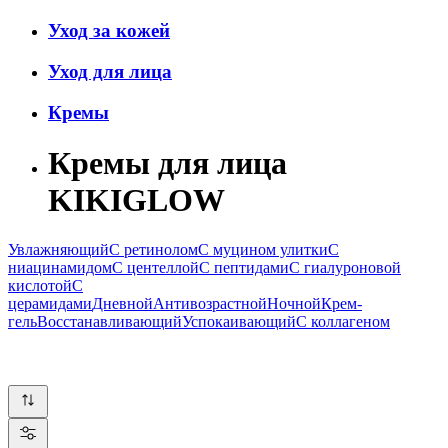
Уход за кожей
Уход для лица
Кремы
Кремы для лица
KIKIGLOW
Увлажняющий
С ретинолом
С муцином улитки
С
ниацинамидом
С центеллой
С пептидами
С гиалуроновой
кислотой
С
церамидами
Дневной
Антивозрастной
Ночной
Крем-
гель
Восстанавливающий
Успокаивающий
С коллагеном