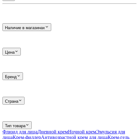
Наличие в магазинах
Цена
Бренд
Страна
Тип товара
Флюид для лица
Дневной крем
Ночной крем
Эмульсия для
лица
Крем-филлер
Антивозрастной крем для лица
Крем-гель