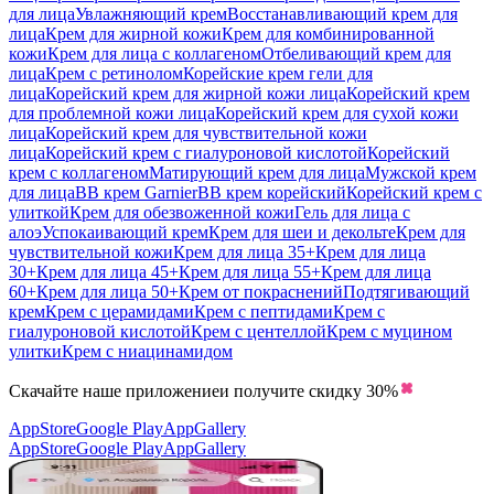
для лица
Увлажняющий крем
Восстанавливающий крем для
лица
Крем для жирной кожи
Крем для комбинированной
кожи
Крем для лица с коллагеном
Отбеливающий крем для
лица
Крем с ретинолом
Корейские крем гели для
лица
Корейский крем для жирной кожи лица
Корейский крем
для проблемной кожи лица
Корейский крем для сухой кожи
лица
Корейский крем для чувствительной кожи
лица
Корейский крем с гиалуроновой кислотой
Корейский
крем с коллагеном
Матирующий крем для лица
Мужской крем
для лица
BB крем Garnier
BB крем корейский
Корейский крем с
улиткой
Крем для обезвоженной кожи
Гель для лица с
алоэ
Успокаивающий крем
Крем для шеи и декольте
Крем для
чувствительной кожи
Крем для лица 35+
Крем для лица
30+
Крем для лица 45+
Крем для лица 55+
Крем для лица
60+
Крем для лица 50+
Крем от покраснений
Подтягивающий
крем
Крем с церамидами
Крем с пептидами
Крем с
гиалуроновой кислотой
Крем с центеллой
Крем с муцином
улитки
Крем с ниацинамидом
Скачайте наше приложение
и получите скидку
30%
AppStore
Google Play
AppGallery
AppStore
Google Play
AppGallery