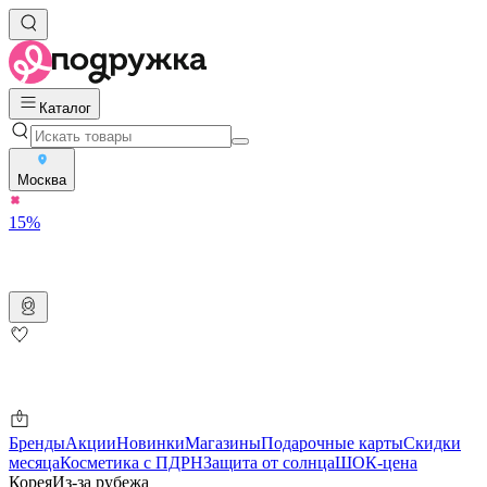
Каталог
Москва
15%
Бренды
Акции
Новинки
Магазины
Подарочные карты
Скидки
месяца
Косметика с ПДРН
Защита от солнца
ШОК-цена
Корея
Из-за рубежа