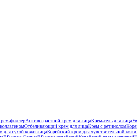
Крем-филлер
Антивозрастной крем для лица
Крем-гель для лица
У
 коллагеном
Отбеливающий крем для лица
Крем с ретинолом
Коре
м для сухой кожи лица
Корейский крем для чувствительной кожи