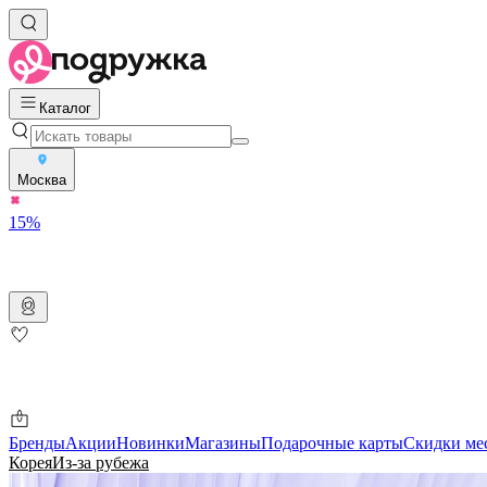
Каталог
Москва
15%
Бренды
Акции
Новинки
Магазины
Подарочные карты
Скидки ме
Корея
Из-за рубежа