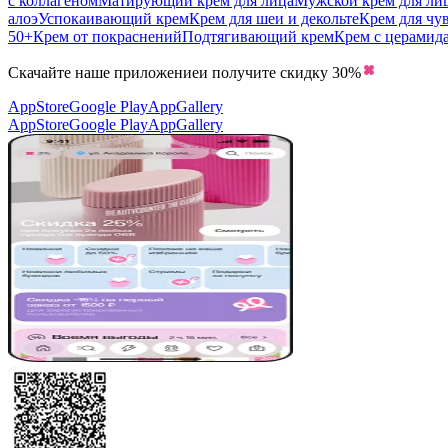
с коллагеном
Матирующий крем для лица
Мужской крем для ли
алоэ
Успокаивающий крем
Крем для шеи и декольте
Крем для чу
50+
Крем от покраснений
Подтягивающий крем
Крем с церамид
Скачайте наше приложение
и получите скидку
30%
AppStore
Google Play
AppGallery
AppStore
Google Play
AppGallery