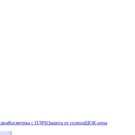
сяца
Косметика с ПДРН
Защита от солнца
ШОК-цена