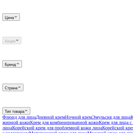
Цена
Акции
Бренд
Страна
Тип товара
Флюид для лица
Дневной крем
Ночной крем
Эмульсия для лица
жирной кожи
Крем для комбинированной кожи
Крем для лица с
лица
Корейский крем для проблемной кожи лица
Корейский кре