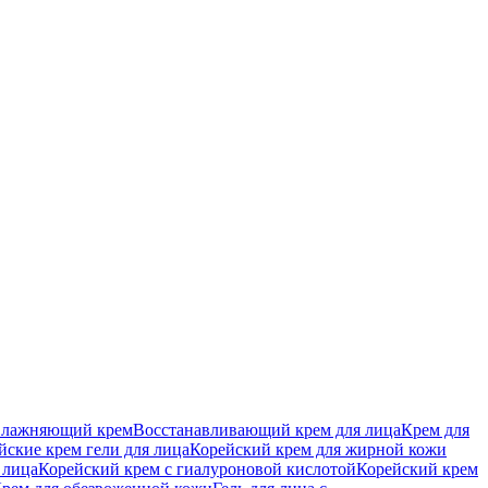
влажняющий крем
Восстанавливающий крем для лица
Крем для
йские крем гели для лица
Корейский крем для жирной кожи
 лица
Корейский крем с гиалуроновой кислотой
Корейский крем