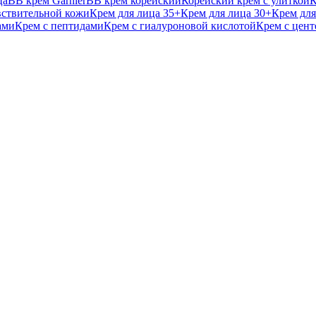
ца
BB крем Garnier
BB крем корейский
Корейский крем с улиткой
К
вствительной кожи
Крем для лица 35+
Крем для лица 30+
Крем для
ами
Крем с пептидами
Крем с гиалуроновой кислотой
Крем с цент