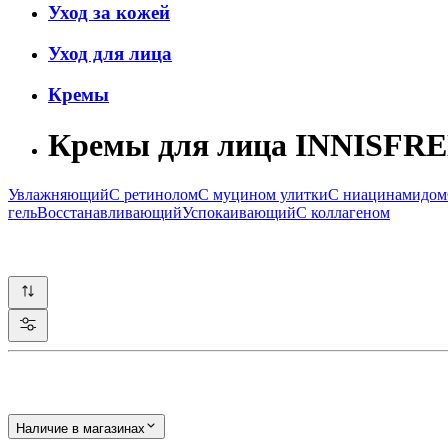
Уход за кожей
Уход для лица
Кремы
Кремы для лица INNISFR
Увлажняющий
С ретинолом
С муцином улитки
С ниацинамидом
гель
Восстанавливающий
Успокаивающий
С коллагеном
Наличие в магазинах