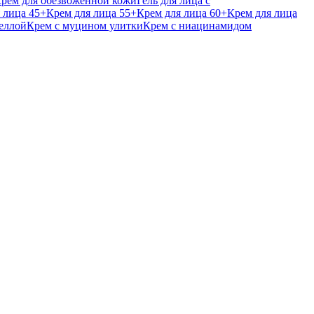
рем для обезвоженной кожи
Гель для лица с
 лица 45+
Крем для лица 55+
Крем для лица 60+
Крем для лица
еллой
Крем с муцином улитки
Крем с ниацинамидом