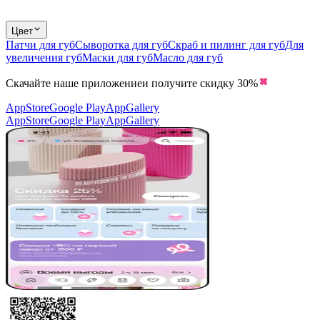
Цвет
Патчи для губ
Сыворотка для губ
Скраб и пилинг для губ
Для
увеличения губ
Маски для губ
Масло для губ
Скачайте наше приложение
и получите скидку
30%
AppStore
Google Play
AppGallery
AppStore
Google Play
AppGallery