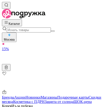
Каталог
Москва
15%
Бренды
Акции
Новинки
Магазины
Подарочные карты
Скидки
месяца
Косметика с ПДРН
Защита от солнца
ШОК-цена
Корея
Из-за рубежа