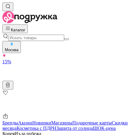
Каталог
Москва
15%
Бренды
Акции
Новинки
Магазины
Подарочные карты
Скидки
месяца
Косметика с ПДРН
Защита от солнца
ШОК-цена
Корея
Из-за рубежа