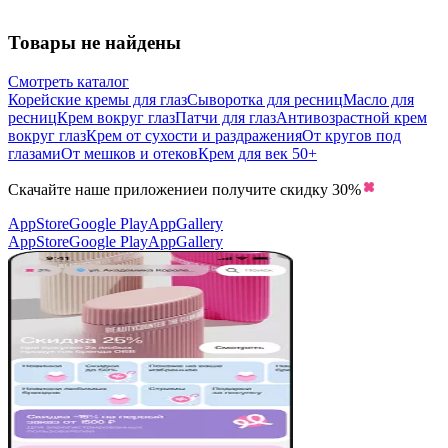
Товары не найдены
Смотреть каталог
Корейские кремы для глаз
Сыворотка для ресниц
Масло для
ресниц
Крем вокруг глаз
Патчи для глаз
Антивозрастной крем
вокруг глаз
Крем от сухости и раздражения
От кругов под
глазами
От мешков и отеков
Крем для век 50+
Скачайте наше приложение
и получите скидку
30%
AppStore
Google Play
AppGallery
AppStore
Google Play
AppGallery