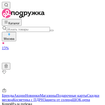
Каталог
Москва
15%
Бренды
Акции
Новинки
Магазины
Подарочные карты
Скидки
месяца
Косметика с ПДРН
Защита от солнца
ШОК-цена
Корея
Из-за рубежа