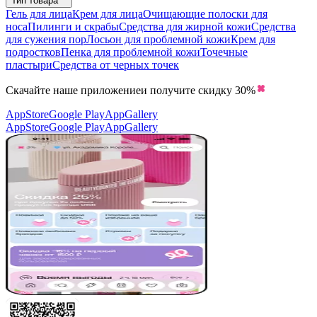
Тип товара
Гель для лица
Крем для лица
Очищающие полоски для
носа
Пилинги и скрабы
Средства для жирной кожи
Средства
для сужения пор
Лосьон для проблемной кожи
Крем для
подростков
Пенка для проблемной кожи
Точечные
пластыри
Средства от черных точек
Скачайте наше приложение
и получите скидку
30%
AppStore
Google Play
AppGallery
AppStore
Google Play
AppGallery