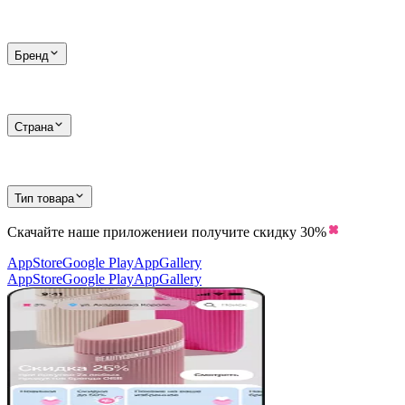
Бренд
Страна
Тип товара
Скачайте наше приложение
и получите скидку
30%
AppStore
Google Play
AppGallery
AppStore
Google Play
AppGallery