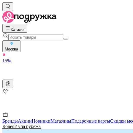
Каталог
Москва
15%
Бренды
Акции
Новинки
Магазины
Подарочные карты
Скидки ме
Корея
Из-за рубежа