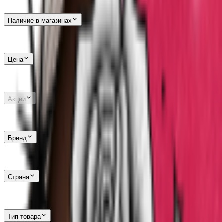
Наличие в магазинах
Цена
Акции
Бренд
Страна
Тип товара